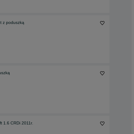
t z poduszką
uszką
t 1.6 CRDi 2011r.