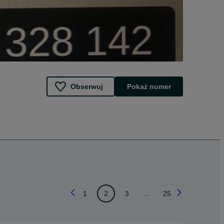
Obserwuj
Pokaż numer
1
2
3
...
25