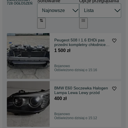
Sortowanie
Opcje przeglądania
728 OGŁOSZEŃ
Peugeot 508 I 1.6 EHDi pas
przedni kompletny chłodnice
belka pod zderzak przód
1 500 zł
maskownica wzmocnienie
górne wentylator
Bojanowo
Odświeżono dzisiaj o 15:16
BMW E60 Soczewka Halogen
Lampa Lewa Lewy przód
400 zł
Bojanowo
Odświeżono dzisiaj o 15:12