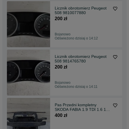
Licznik obrotomierz Peugeot
508 9810077880
200 zł
Bojanowo
Odświeżono dzisiaj o 14:12
Licznik obrotomierz Peugeot
508 9814765780
200 zł
Bojanowo
Odświeżono dzisiaj o 14:11
Pas Przedni kompletny
SKODA FABIA 1.9 TDI 1.6 1.4
klima 2000-2008
400 zł