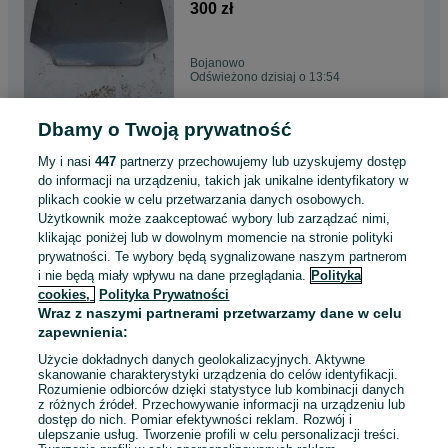
300 zł
Bojanowo
Odświeżono dzisiaj o 13:54
Dbamy o Twoją prywatność
Maska Pokrywa Silnika
SKODA FABIA I kod 9910
My i nasi
447
partnerzy przechowujemy lub uzyskujemy dostęp
500 zł
do informacji na urządzeniu, takich jak unikalne identyfikatory w
plikach cookie w celu przetwarzania danych osobowych.
Użytkownik może zaakceptować wybory lub zarządzać nimi,
Bojanowo
klikając poniżej lub w dowolnym momencie na stronie polityki
Odświeżono dzisiaj o 13:52
prywatności. Te wybory będą sygnalizowane naszym partnerom
i nie będą miały wpływu na dane przeglądania.
Polityka
cookies,
Polityka Prywatności
VW Caddy III FL Lift Bi-Xenon
Wraz z naszymi partnerami przetwarzamy dane w celu
+ Led Lampy przód komplet
zapewnienia:
cena za 2 sztukę
1 500 zł
Użycie dokładnych danych geolokalizacyjnych. Aktywne
skanowanie charakterystyki urządzenia do celów identyfikacji.
Rozumienie odbiorców dzięki statystyce lub kombinacji danych
Bojanowo
z różnych źródeł. Przechowywanie informacji na urządzeniu lub
Odświeżono dzisiaj o 13:46
dostęp do nich. Pomiar efektywności reklam. Rozwój i
ulepszanie usług. Tworzenie profili w celu personalizacji treści.